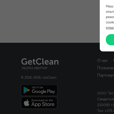
Наш 
опыт
реко
cook
отка
О нас
Пользов
УБОРКА КВАРТИР
Партнер
© 2016-
2026
, GetClean
ООО "Гет
Свидетел
220092 г.
Тел.
+375 