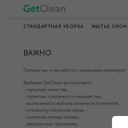
СТАНДАРТНАЯ УБОРКА
МЫТЬЕ ОКОН
ВАЖНО
Почему мы, а не работа с клинерами напрямую?
Выбирая GetClean вы получаете:
- гарантию качества,
- гарантию сохранности имущества,
- возможность выбора/замены исполнителя,
- отработку обратной связи,
- контроль личных границ,
- дисконтную программу.