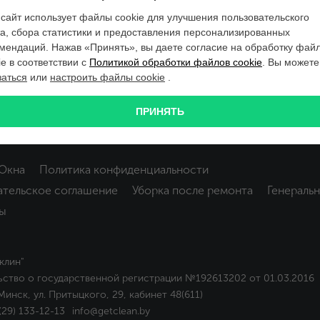
сайт использует файлы cookie для улучшения пользовательского
а, сбора статистики и предоставления персонализированных
мендаций. Нажав «Принять», вы даете согласие на обработку фай
ie в соответствии с
Политикой обработки файлов cookie
. Вы можете
заться
или
настроить файлы cookie
.
ПРИНЯТЬ
Окна
Политика конфиденциальности
ательское соглашение
Уборка после ремонта
Генеральн
ы
клин"
ьство о государственной регистрации №192613202 от 01.03.2016
Минск, ул. Притыцкого, 29, кабинет 48(611)
(29) 133-12-13
info@getclean.by